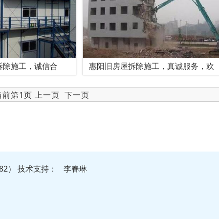
拆除施工，诚信合
惠阳旧房屋拆除施工，真诚服务，欢
 当前第1页 上一页
下一页
82）
技
术
支
持
：
李春琳