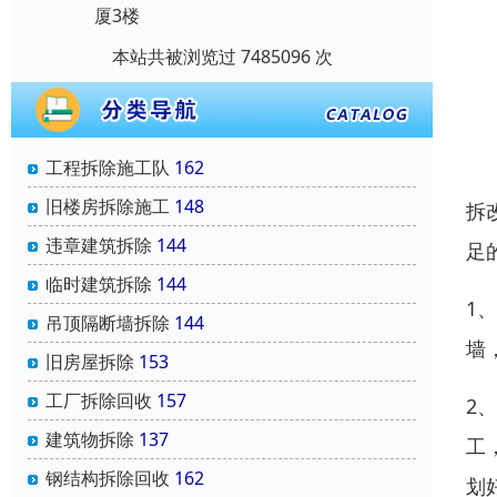
厦3楼
本站共被浏览过 7485096 次
工程拆除施工队
162
旧楼房拆除施工
148
拆
违章建筑拆除
144
足
临时建筑拆除
144
1
吊顶隔断墙拆除
144
墙
旧房屋拆除
153
工厂拆除回收
157
2
建筑物拆除
137
工
钢结构拆除回收
162
划