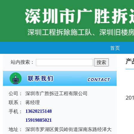
首页
产
站内搜索：
公司：
深圳市广胜拆迁工程有限公司
20
联系：
蒋经理
手机：
13620215148
15919885021
地址：
深圳市罗湖区黄贝岭街道深南东路经泽大