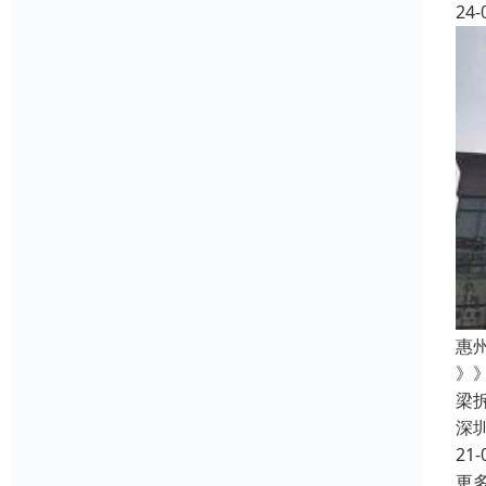
24-
惠
》
梁
深
21-
更