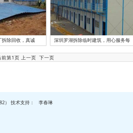
厂拆除回收，真诚
深圳罗湖拆除临时建筑，用心服务每
 当前第1页 上一页
下一页
82）
技
术
支
持
：
李春琳