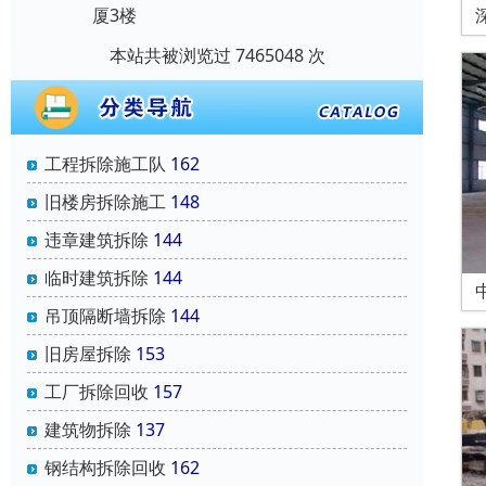
厦3楼
本站共被浏览过 7465048 次
工程拆除施工队
162
旧楼房拆除施工
148
违章建筑拆除
144
临时建筑拆除
144
吊顶隔断墙拆除
144
旧房屋拆除
153
工厂拆除回收
157
建筑物拆除
137
钢结构拆除回收
162