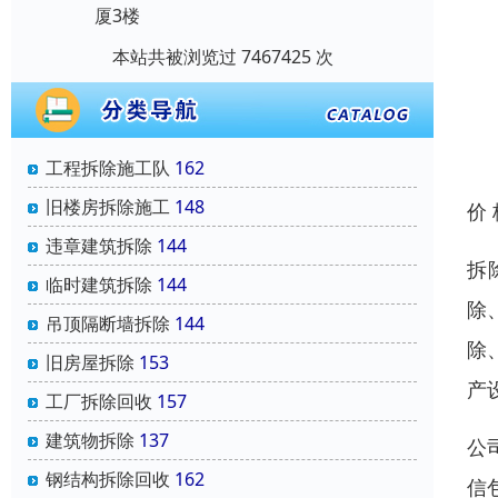
厦3楼
本站共被浏览过 7467425 次
工程拆除施工队
162
旧楼房拆除施工
148
价
违章建筑拆除
144
拆
临时建筑拆除
144
除
吊顶隔断墙拆除
144
除
旧房屋拆除
153
产
工厂拆除回收
157
建筑物拆除
137
公
钢结构拆除回收
162
信