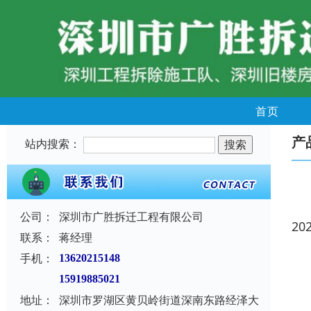
首页
产
站内搜索：
公司：
深圳市广胜拆迁工程有限公司
20
联系：
蒋经理
手机：
13620215148
15919885021
地址：
深圳市罗湖区黄贝岭街道深南东路经泽大