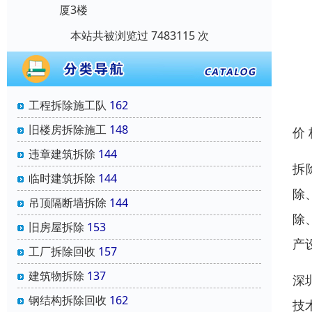
厦3楼
本站共被浏览过 7483115 次
工程拆除施工队
162
旧楼房拆除施工
148
价
违章建筑拆除
144
拆
临时建筑拆除
144
除
吊顶隔断墙拆除
144
除
旧房屋拆除
153
产
工厂拆除回收
157
建筑物拆除
137
深
钢结构拆除回收
162
技