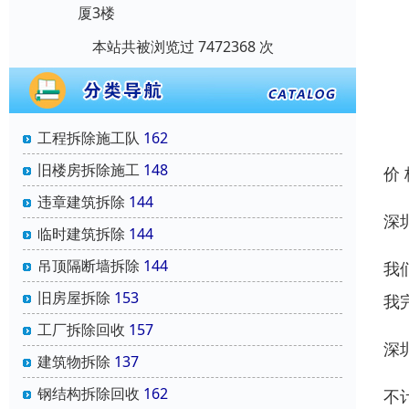
厦3楼
本站共被浏览过 7472368 次
工程拆除施工队
162
旧楼房拆除施工
148
价
违章建筑拆除
144
深
临时建筑拆除
144
吊顶隔断墙拆除
144
我
旧房屋拆除
153
我
工厂拆除回收
157
深
建筑物拆除
137
钢结构拆除回收
162
不