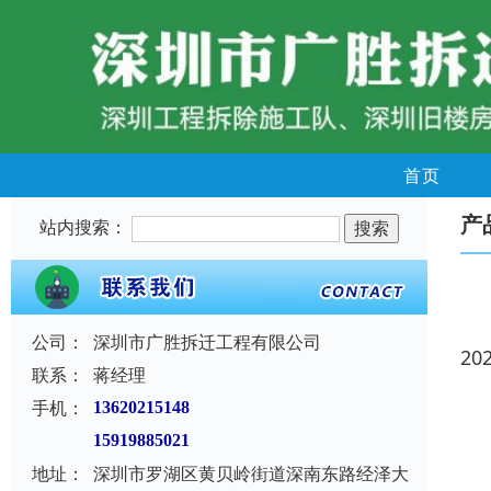
首页
产
站内搜索：
公司：
深圳市广胜拆迁工程有限公司
20
联系：
蒋经理
手机：
13620215148
15919885021
地址：
深圳市罗湖区黄贝岭街道深南东路经泽大