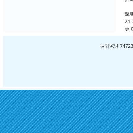
2
深
24-
更
被浏览过 747