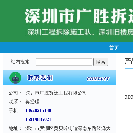
首页
产
站内搜索：
公司：
深圳市广胜拆迁工程有限公司
20
联系：
蒋经理
手机：
13620215148
15919885021
地址：
深圳市罗湖区黄贝岭街道深南东路经泽大