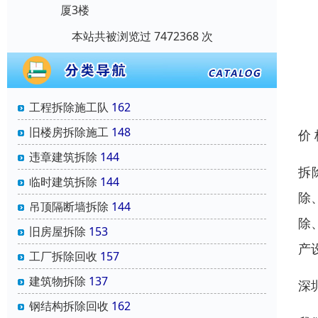
厦3楼
本站共被浏览过 7472368 次
工程拆除施工队
162
旧楼房拆除施工
148
价
违章建筑拆除
144
拆
临时建筑拆除
144
除
吊顶隔断墙拆除
144
除
旧房屋拆除
153
产
工厂拆除回收
157
建筑物拆除
137
深
钢结构拆除回收
162